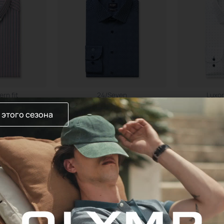
rn fit
24/Seven
Luxor
кая OLYMP
Сорочка мужская OLYMP
Сорочка 
 этого сезона
Руб.
425,00
Руб.
369
нее
Подробнее
По
4
…
9
10
11
→