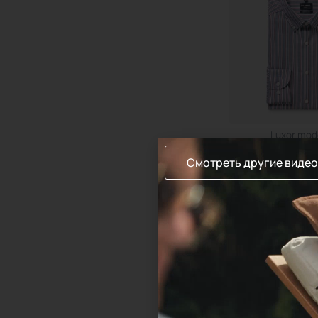
Luxor mode
Сорочка мужс
Смотреть другие видео
369,00
Подроб
1
2
3