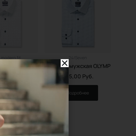
 modern fit
24/Seven
мужская OLYMP
Сорочка мужская OLYMP
,00
Руб.
425,00
Руб.
дробнее
Подробнее