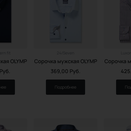
rn fit
24/Seven
Luxor
кая OLYMP
Сорочка мужская OLYMP
Сорочка 
Руб.
369,00
Руб.
425
нее
Подробнее
По