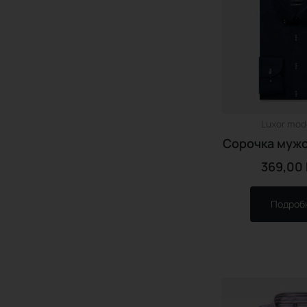
Body Fit
Luxor comfort fit
Luxor modern fit
Super slim
Нательное белье
Сорочки и аксессуары для
торжеств
Трикотаж
Luxor mode
Сорочка мужс
369,00
Подроб