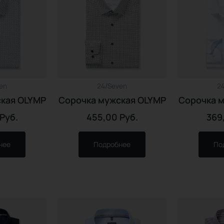
en
24/Seven
2
кая OLYMP
Сорочка мужская OLYMP
Сорочка 
Руб.
455,00
Руб.
369
нее
Подробнее
По