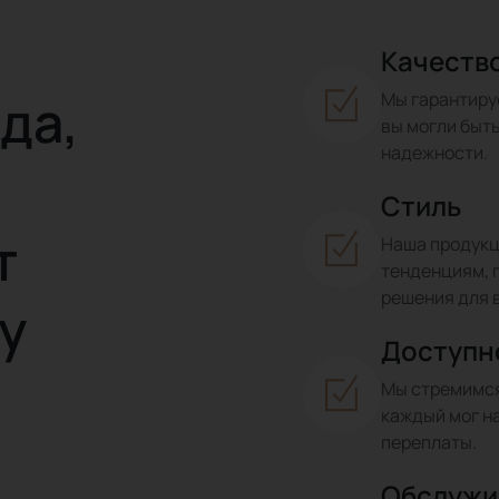
Качеств
да,
Мы гарантиру
вы могли быть
надежности.
Стиль
т
Наша продукц
тенденциям, 
решения для 
у
Доступн
Мы стремимся
каждый мог н
переплаты.
Обслужи