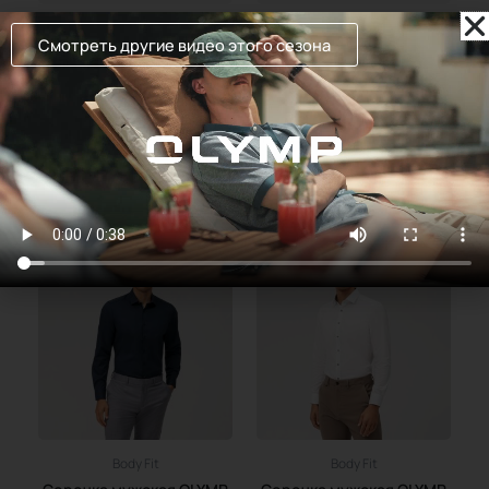
Super slim
Super slim
Смотреть другие видео этого сезона
Сорочка мужская OLYMP
Сорочка мужская OLYMP
239,00
Руб.
317,90
Руб.
Подробнее
Подробнее
Body Fit
Body Fit