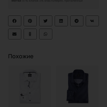
Метки
97% хлопок 3% эластолефин
,
приталенный
Похожие