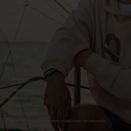
Коллекционные
NOS-Классические
24/Seven
Signature
Casual
Трикотаж
Нательное белье
Аксессуары
Ссылки
Размерная сетка
Клубная программа
Инструкция по уходу
Виды воротников
Правила обращения и продажи подарочных сертификатов