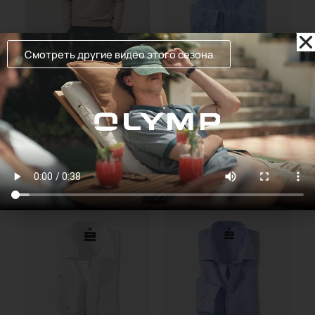
Смотреть другие видео этого сезона
Трикотаж
Luxor modern fit
Пуловер мужской OLYMP
Сорочка мужская OLYMP
359,00
Руб.
328,00
Руб.
Подробнее
Подробнее