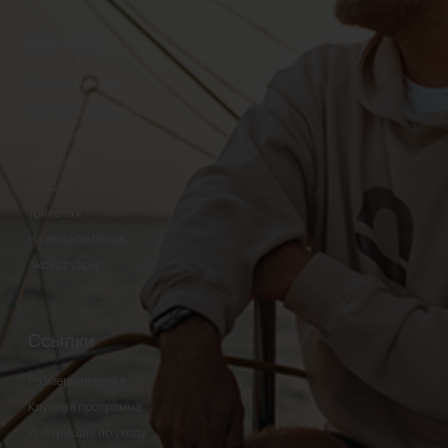
Магазин
Коллекционные
NOS-Классические
24/Seven
Signature
Casual
Трикотаж
Нательное белье
Аксессуары
Ссылки
Размерная сетка
Клубная программа
Инструкция по уходу